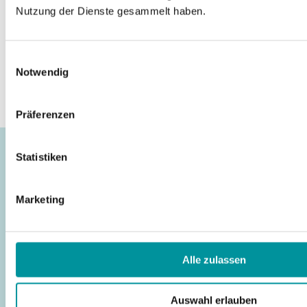
Nutzung der Dienste gesammelt haben.
Telefon: 06861 - 908 28 04
info@pilatesstudio-saar.de
Einwilligungsauswahl
Notwendig
Präferenzen
Statistiken
Marketing
DAS STUDIO
AKTUELLES/NEUIGKEITEN
Alle zulassen
ÜBER UNS
PILATES PRINZIPIEN
Auswahl erlauben