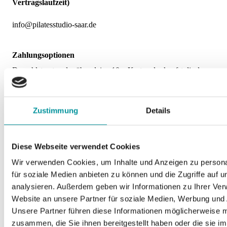
Vertragslaufzeit)
info@pilatesstudio-saar.de
Zahlungsoptionen
Du zahlst entweder über deine 10er Karte oder kaufst dir den
Zugang für einen Monat ein.
> 3 Credits von deiner 10er Matten-Karte oder 2 Credits von
deiner Reformer-Karte
Zustimmung
Details
> 42 Euro für einen Monat
> per Überweisung
Diese Webseite verwendet Cookies
Für dein Training benötigst du:
Wir verwenden Cookies, um Inhalte und Anzeigen zu persona
> ein ruhiges Eckchen wo du dich ausbreiten, entspannen und
für soziale Medien anbieten zu können und die Zugriffe auf 
ausreichend bewegen kannst
analysieren. Außerdem geben wir Informationen zu Ihrer Ve
> ein Endgerät (PC, Tablet, TV)
Website an unsere Partner für soziale Medien, Werbung und 
Unsere Partner führen diese Informationen möglicherweise m
> Internetzugang
zusammen, die Sie ihnen bereitgestellt haben oder die sie i